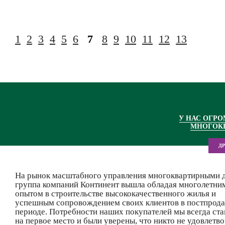
1
2
3
4
5
6
7
8
9
10
11
12
13
У НАС ОГР
МНОГОК
Д
На рынок масштабного управления многоквартирными 
группа компаний Континент вышла обладая многолетни
опытом в строительстве высококачественного жилья и
успешным сопровождением своих клиентов в постпрод
периоде. Потребности наших покупателей мы всегда ста
на первое место и были уверены, что никто не удовлетво