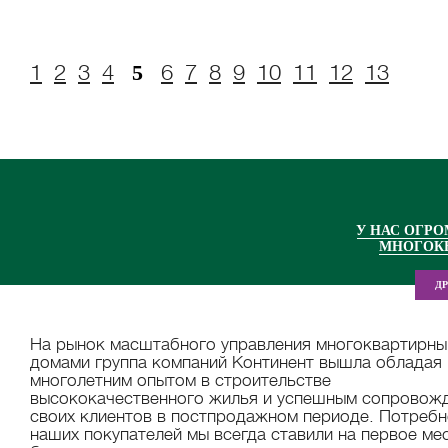
1
2
3
4
5
6
7
8
9
10
11
12
13
У НАС ОГР
МНОГОК
Д
На рынок масштабного управления многоквартирн
домами группа компаний Континент вышла обладая
многолетним опытом в строительстве
высококачественного жилья и успешным сопровож
своих клиентов в постпродажном периоде. Потребн
наших покупателей мы всегда ставили на первое ме