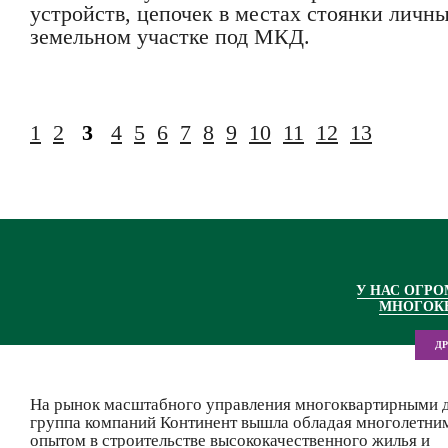
устройств, цепочек в местах стоянки личн
земельном участке под МКД.
1
2
3
4
5
6
7
8
9
10
11
12
13
У НАС ОГР
МНОГОК
Д
На рынок масштабного управления многоквартирными 
группа компаний Континент вышла обладая многолетни
опытом в строительстве высококачественного жилья и