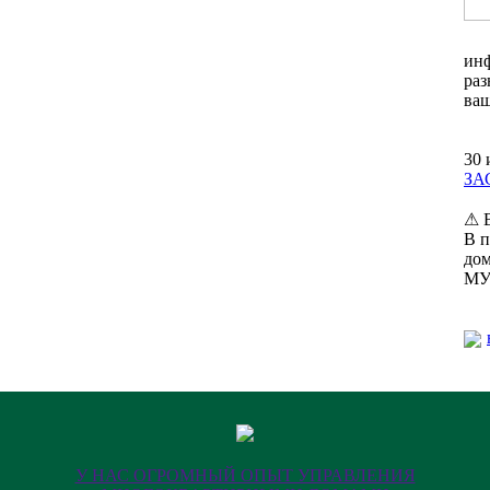
инф
раз
ваш
30 
ЗА
⚠ 
В п
до
МУ
У НАС ОГРОМНЫЙ ОПЫТ УПРАВЛЕНИЯ